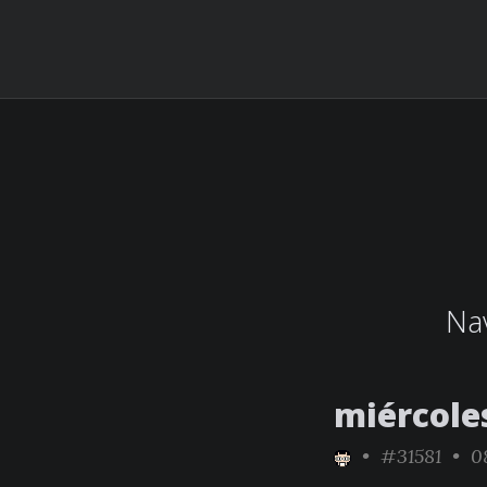
Nav
miércole
•
#31581
• 08