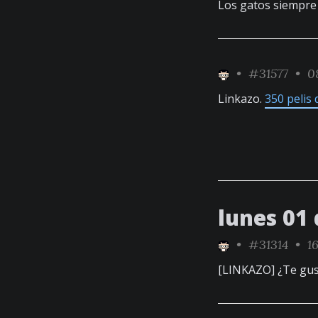
Los gatos siempr
•
#31577
• 08
Linkazo.
350 pelis
lunes 01
•
#31314
• 16
[LINKAZO] ¿Te gus