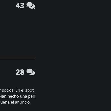
43
28
socios. En el spot,
bían hecho una peli
suena el anuncio,