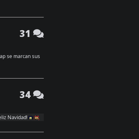
31
 rap se marcan sus
34
eliz Navidad!