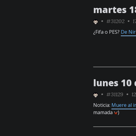
martes 1
•
#31202
• 17
¿Fifa o PES?
De Nir
lunes 10
•
#31129
• 12
Noticia:
Muere al i
mamada
)