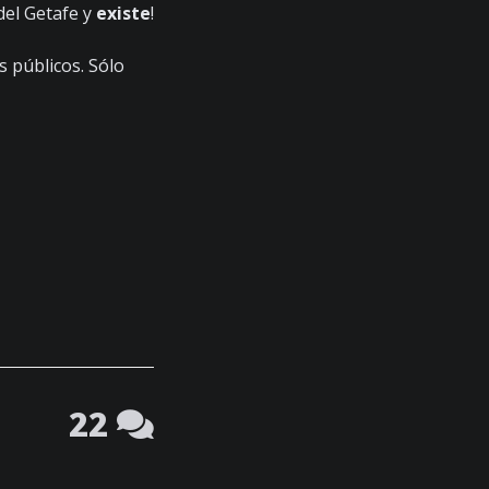
del Getafe y
existe
!
s públicos. Sólo
22