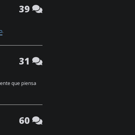
39
o
.
31
gente que piensa
60