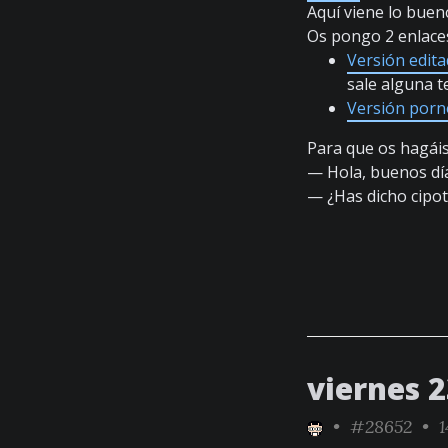
Aquí viene lo bueno
Os pongo 2 enlace
Versión edit
sale alguna t
Versión porn
Para que os hagáis
— Hola, buenos dí
— ¿Has dicho cipo
viernes 
•
#28652
• 1