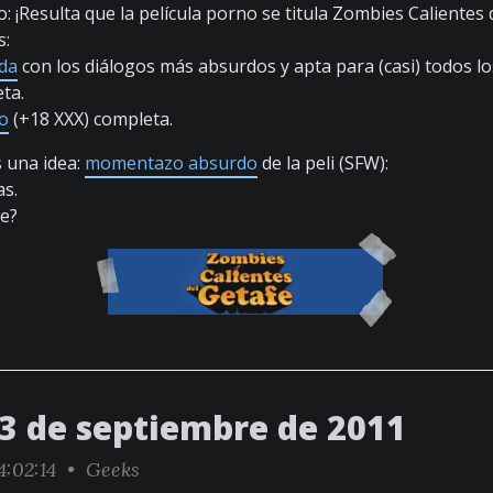
: ¡Resulta que la película porno se titula Zombies Calientes 
s:
ada
con los diálogos más absurdos y apta para (casi) todos lo
eta.
o
(+18 XXX) completa.
 una idea:
momentazo absurdo
de la peli (SFW):
as.
te?
23 de septiembre de 2011
4:02:14 •
Geeks