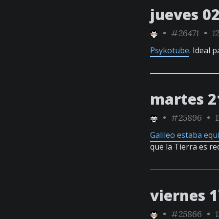
jueves 0
•
#26471
• 12
Psykotube
. Ideal 
martes 2
•
#25896
• 1
Galileo estaba equ
que la Tierra es re
viernes 
•
#25866
• 1