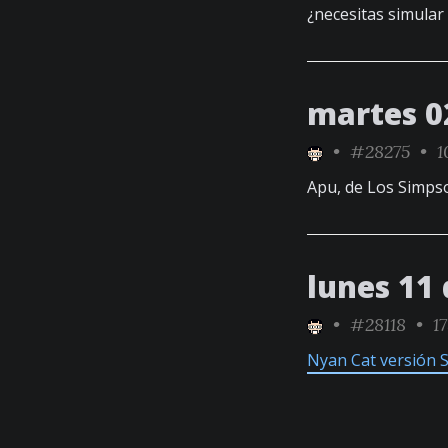
¿necesitas simular
martes 0
•
#28275
• 1
Apu, de Los Simpso
lunes 11 
•
#28118
• 17
Nyan Cat versión 