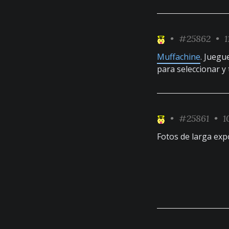
•
#25862
• 1
Muffachine
. Juegu
para seleccionar y 
•
#25861
• 1
Fotos de larga exp