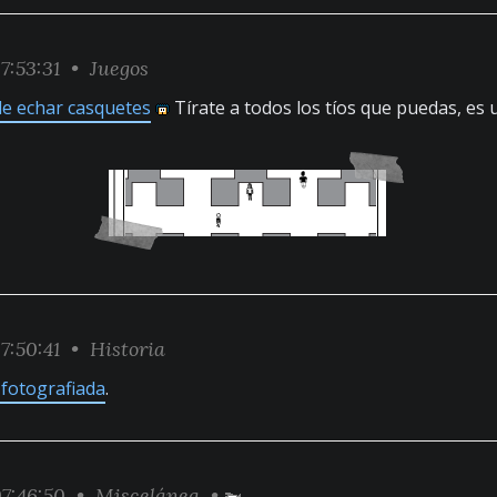
7:53:31 •
Juegos
 de echar casquetes
Tírate a todos los tíos que puedas, es 
7:50:41 •
Historia
fotografiada
.
7:46:50 •
Miscelánea
•