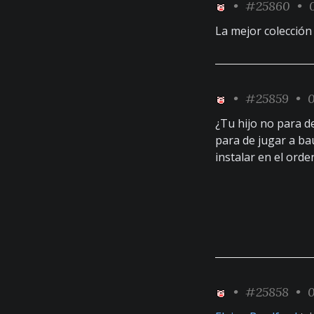
•
#25860
• 0
La mejor colección
•
#25859
• 0
¿Tu hijo no para d
para de jugar a ba
instalar en el orde
•
#25858
• 0