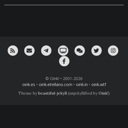
RSS
¡Mándame un email!
¡Nuestro canal en Telegram!
Oink! TV
Charla con nosotros 
Twitter
Ins
Facebook
© Oink! • 2001-2026
oink.es
•
oink.elrellano.com
•
oink.in
•
oink.wtf
Theme by
beautiful-jekyll
(unjekyllified by
Oink!
)