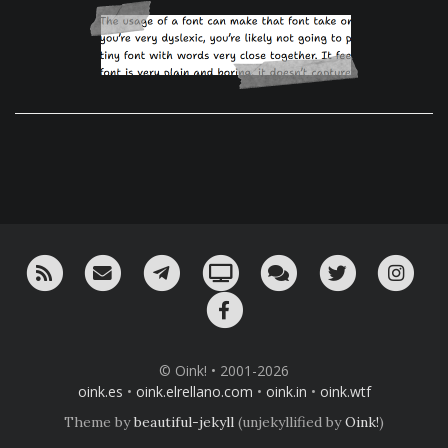
RSS
¡Mándame un email!
¡Nuestro canal en Telegram!
Oink! TV
Charla con nosotros 
Twitter
Ins
Facebook
© Oink! • 2001-2026
oink.es
•
oink.elrellano.com
•
oink.in
•
oink.wtf
Theme by
beautiful-jekyll
(unjekyllified by
Oink!
)