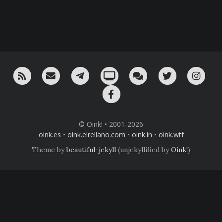
RSS
¡Mándame un email!
¡Nuestro canal en Telegram!
Oink! TV
Charla con nosotros 
Twitter
Ins
Facebook
© Oink! • 2001-2026
oink.es
•
oink.elrellano.com
•
oink.in
•
oink.wtf
Theme by
beautiful-jekyll
(unjekyllified by
Oink!
)