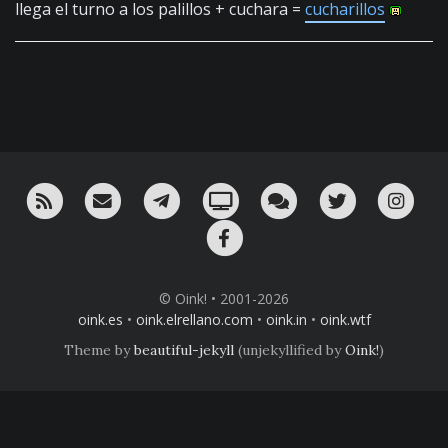
llega el turno a los palillos + cuchara =
cucharillos
RSS
¡Mándame un email!
¡Nuestro canal en Telegram!
Oink! TV
Charla con nosotros 
Twitter
Ins
Facebook
© Oink! • 2001-2026
oink.es
•
oink.elrellano.com
•
oink.in
•
oink.wtf
Theme by
beautiful-jekyll
(unjekyllified by
Oink!
)