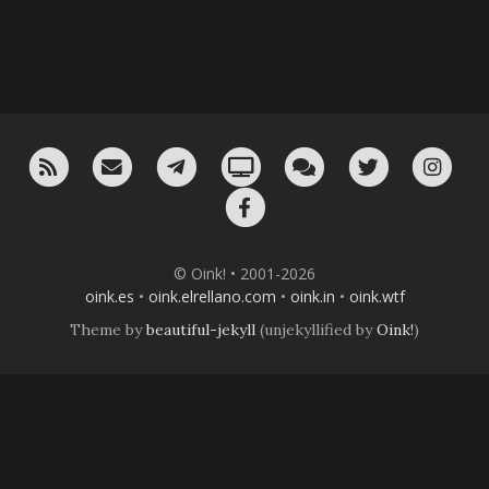
RSS
¡Mándame un email!
¡Nuestro canal en Telegram!
Oink! TV
Charla con nosotros 
Twitter
Ins
Facebook
© Oink! • 2001-2026
oink.es
•
oink.elrellano.com
•
oink.in
•
oink.wtf
Theme by
beautiful-jekyll
(unjekyllified by
Oink!
)