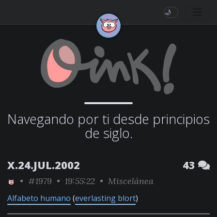
🌙
Navegando por ti desde principios
de siglo.
X.24.JUL.2002
43
•
#1979
• 19:55:22 •
Miscelánea
Alfabeto humano
(
everlasting blort
)