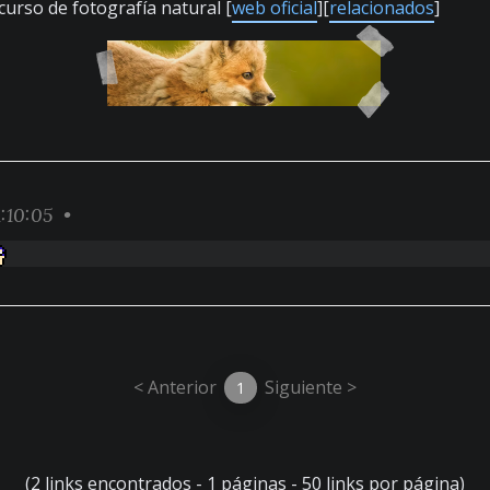
curso de fotografía natural [
web oficial
][
relacionados
]
:10:05 •
< Anterior
Siguiente >
1
(2 links encontrados - 1 páginas - 50 links por página)