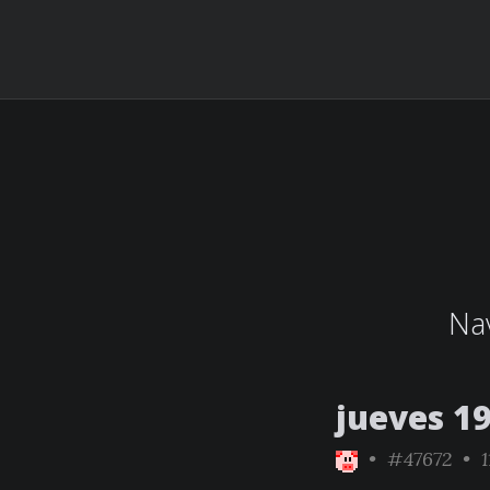
Nav
jueves 19
•
#47672
• 1