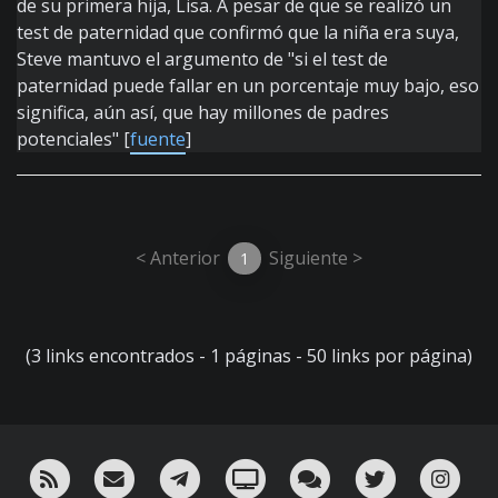
de su primera hija, Lisa. A pesar de que se realizó un
test de paternidad que confirmó que la niña era suya,
Steve mantuvo el argumento de "si el test de
paternidad puede fallar en un porcentaje muy bajo, eso
significa, aún así, que hay millones de padres
potenciales" [
fuente
]
< Anterior
Siguiente >
1
(3 links encontrados - 1 páginas - 50 links por página)
RSS
¡Mándame un email!
¡Nuestro canal en Telegram!
Oink! TV
Charla con nosotros 
Twitter
Ins