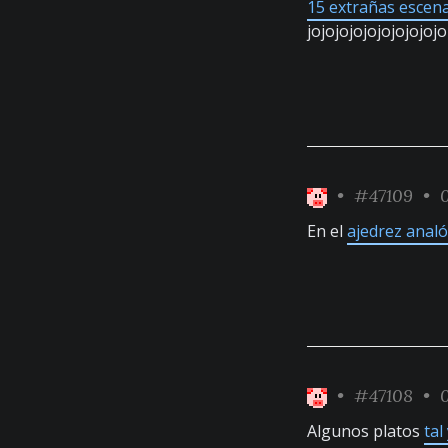
15 extrañas escen
jojojojojojojojojojo
•
#47109
• 0
En el
ajedrez analó
•
#47108
• 0
Algunos platos
tal