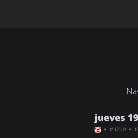
Nav
jueves 1
•
#47110
• 12