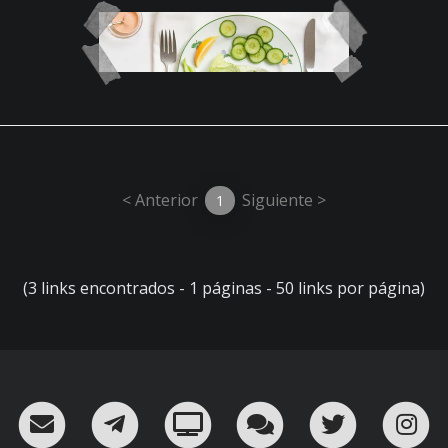
< Anterior
Siguiente >
1
(3 links encontrados - 1 páginas - 50 links por página)
RSS
¡Mándame un email!
¡Nuestro canal en Telegram!
Oink! TV
Charla con nosot
Twitter
I