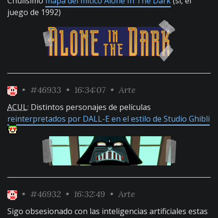
Chulísimo
mapa del mítico Alone In The Dark
(sí, el
juego de 1992)
•
#46933
• 16:34:07 •
Arte
ACUL
: Distintos personajes de películas
reinterpretados por DALL-E en el estilo de Studio Ghibli
•
#46932
• 16:32:49 •
Arte
Sigo obsesionado con las inteligencias artificiales estas