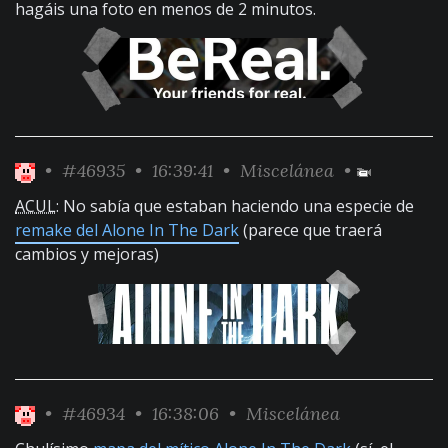
hagáis una foto en menos de 2 minutos.
•
#46935
• 16:39:41 •
Miscelánea
•
ACUL
: No sabía que estaban haciendo una especie de
remake del Alone In The Dark
(parece que traerá
cambios y mejoras)
•
#46934
• 16:38:06 •
Miscelánea