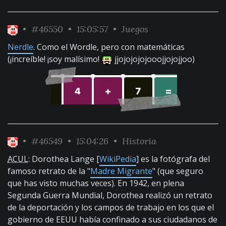
•
#46550
• 15:05:57 •
Juegos
Nerdle
. Como el Wordle, pero con matemáticas
(¡increíble! ¡soy malísimo!
jjojojojojooojjojojjoo)
•
#46549
• 15:04:26 •
Historia
ACUL
: Dorothea Lange [
WikiPedia
] es la fotógrafa del
famoso retrato de la "
Madre Migrante
" (que seguro
que has visto muchas veces). En 1942, en plena
Segunda Guerra Mundial, Dorothea realizó un retrato
de la deportación y los campos de trabajo en los que el
gobierno de EEUU había confinado a sus ciudadanos de