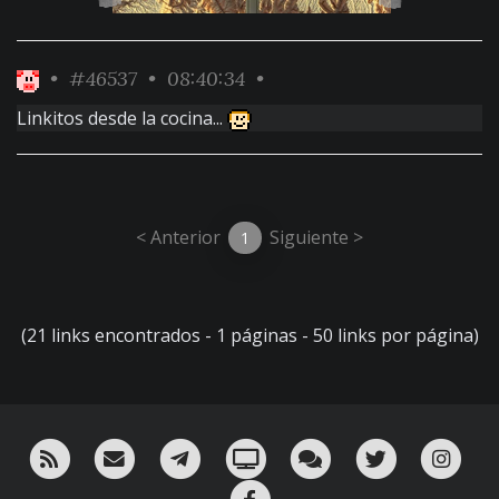
•
#46537
• 08:40:34 •
Linkitos desde la cocina...
< Anterior
Siguiente >
1
(21 links encontrados - 1 páginas - 50 links por página)
RSS
¡Mándame un email!
¡Nuestro canal en Telegram!
Oink! TV
Charla con nosotros 
Twitter
Ins
Facebook