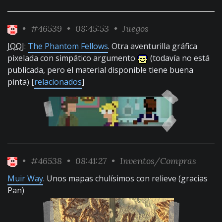
•
#46539
• 08:45:53 •
Juegos
JQQJ
:
The Phantom Fellows
. Otra aventurilla gráfica
pixelada con simpático argumento
(todavía no está
publicada, pero el material disponible tiene buena
pinta) [
relacionados
]
•
#46538
• 08:41:27 •
Inventos/Compras
Muir Way
. Unos mapas chulísimos con relieve (gracias
Pan)