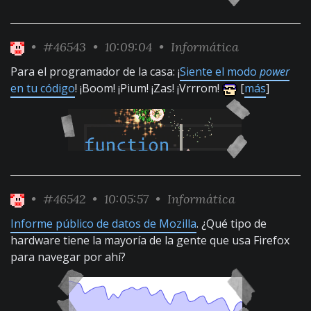
•
#46543
• 10:09:04 •
Informática
Para el programador de la casa: ¡
Siente el modo
power
en tu código
! ¡Boom! ¡Pium! ¡Zas! ¡Vrrrom!
[
más
]
•
#46542
• 10:05:57 •
Informática
Informe público de datos de Mozilla
. ¿Qué tipo de
hardware tiene la mayoría de la gente que usa Firefox
para navegar por ahí?