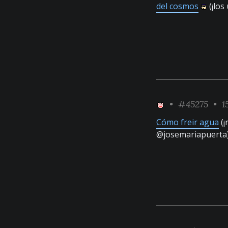
del cosmos
(¡los
•
#45275
• 15
Cómo freir agua
(¡
@josemariapuerta