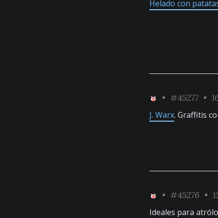
Helado con patatas
•
#45277
• 16
J. Warx
. Graffitis 
•
#45276
• 1
Ideales para atról