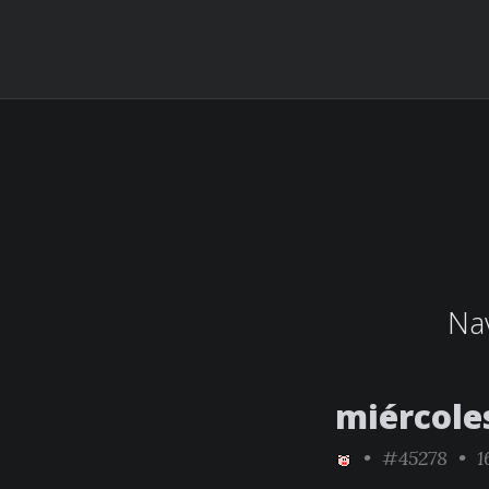
Nav
miércole
•
#45278
• 1