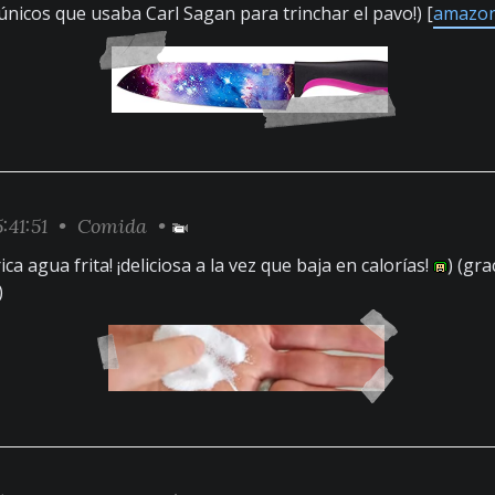
 únicos que usaba Carl Sagan para trinchar el pavo!) [
amazon
:41:51 •
Comida
•
rica agua frita! ¡deliciosa a la vez que baja en calorías!
) (gra
)