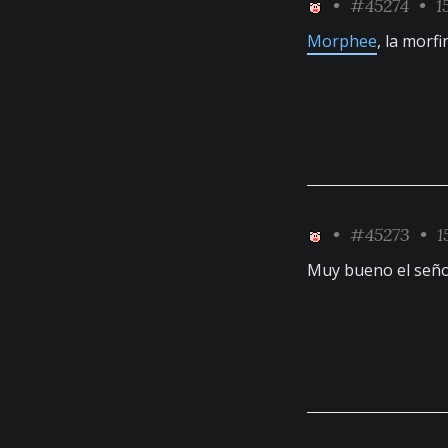
•
#45274
• 1
Morphee
, la morf
•
#45273
• 15
Muy bueno el señ