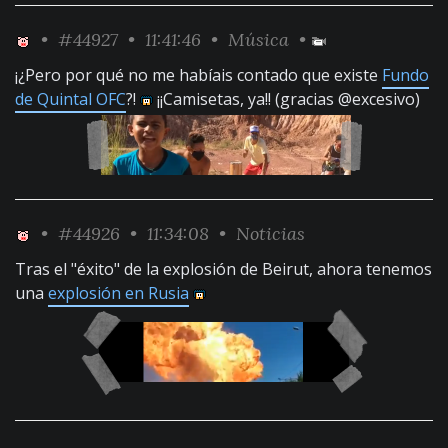
•
#44927
• 11:41:46 •
Música
•
¡¿Pero por qué no me habíais contado que existe
Fundo
de Quintal OFC
?!
¡¡Camisetas, ya!! (gracias @excesivo)
•
#44926
• 11:34:08 •
Noticias
Tras el "éxito" de la explosión de Beirut, ahora tenemos
una
explosión en Rusia