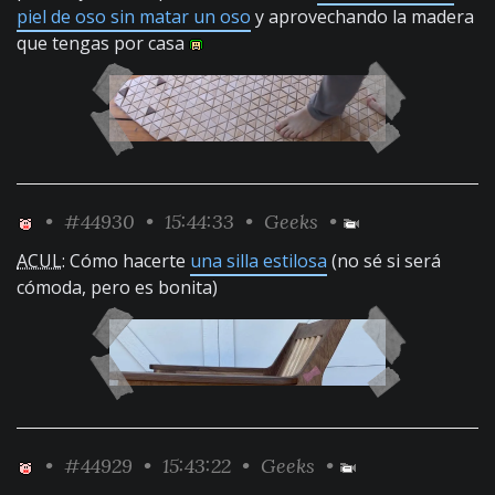
piel de oso sin matar un oso
y aprovechando la madera
que tengas por casa
•
#44930
• 15:44:33 •
Geeks
•
ACUL
: Cómo hacerte
una silla estilosa
(no sé si será
cómoda, pero es bonita)
•
#44929
• 15:43:22 •
Geeks
•