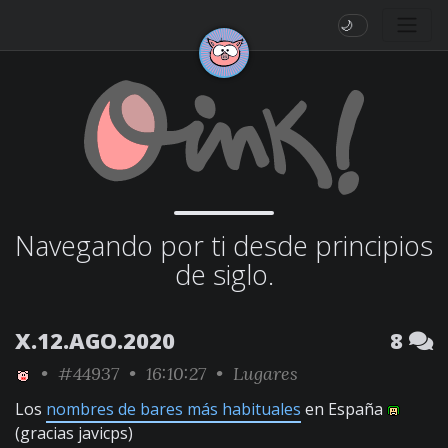
🌙
Navegando por ti desde principios
de siglo.
X.12.AGO.2020
8
•
#44937
• 16:10:27 •
Lugares
Los
nombres de bares más habituales
en España
(gracias javicps)