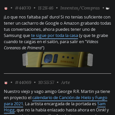
•
#44070
• 11:28:46 •
Inventos/Compras
•
¡Lo que nos faltaba pal' duro! Si no tenías suficiente con
tener un cacharro de Google o Amazon grabando todas
tus conversaciones, ahora puedes tener uno de
Samsung que
te sigue por toda la casa
(y que te grabe
cuando te caigas en el salón, para salir en "
Vídeos
Coreanos de Primera
")
•
#44069
• 10:55:57 •
Arte
Nuestro viejo y vago amigo George R.R. Martin ya tiene
en proyecto el
calendario de Canción de Hielo y Fuego
para 2021
. La artista encargada de la portada es
Sam
Hogg
, que no la había enlazado hasta ahora en Oink! y