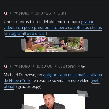
•
#44081
• 16:07:26 •
Cine
Unos cuantos trucos del almendruco para
grabar
vídeos con poco presupuesto pero con efectos chulos
[
instagram
][
web oficial
]
•
#44080
• 15:49:00 •
Historia
•
Michael Franzese, un
antiguo capo de la mafia italiana
de Nueva York
, te resume su vida en este vídeo [
web
oficial
] (gracias espy)