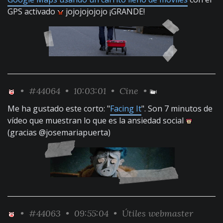
GPS activado
jojojojojojo ¡GRANDE!
•
#44064
• 10:03:01 •
Cine
•
Me ha gustado este corto: "
Facing It
". Son 7 minutos de
vídeo que muestran lo que es la ansiedad social
(gracias @josemariapuerta)
•
#44063
• 09:55:04 •
Útiles webmaster