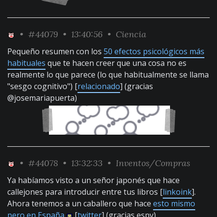
•
#44079
• 13:40:56 •
Ciencia
Pequeño resumen con los
50 efectos psicológicos más
habituales
que te hacen creer que una cosa no es
realmente lo que parece (lo que habitualmente se llama
"sesgo cognitivo") [
relacionado
] (gracias
@josemariapuerta)
•
#44078
• 13:32:33 •
Inventos/Compras
Ya habíamos visto a un señor japonés que hace
callejones para introducir entre tus libros [
linkoink
].
Ahora tenemos a un caballero que hace
esto mismo
pero en España
[
twitter
] (gracias espy)