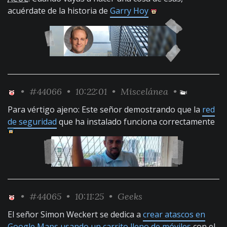
acuérdate de la historia de
Garry Hoy
•
#44066
• 10:22:01 •
Miscelánea
•
Para vértigo ajeno: Este señor demostrando que la
red
de seguridad
que ha instalado funciona correctamente
•
#44065
• 10:11:25 •
Geeks
El señor Simon Weckert se dedica a
crear atascos en
Google Maps usando un carrito lleno de móviles
con el