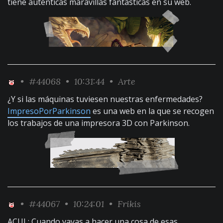
tiene auténticas maravillas fantásticas en su web.
•
#44068
• 10:31:44 •
Arte
¿Y si las máquinas tuviesen nuestras enfermedades?
ImpresoPorParkinson
es una web en la que se recogen
los trabajos de una impresora 3D con Parkinson.
•
#44067
• 10:24:01 •
Frikis
ACUL
: Cuando vayas a hacer una cosa de esas,