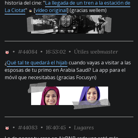
historia del cine: "
La llegada de un tren a la estación de
La Ciotat
"
[
vídeo original
] (gracias wellem)
•
#44084
• 16:53:02 •
Útiles webmaster
¿
Qué tal te quedará el hijab
cuando vayas a visitar a las
esposas de tu primo en Arabia Saudí? La app para el
móvil que necesitabas (gracias Focusyn)
•
#44083
• 16:40:45 •
Lugares