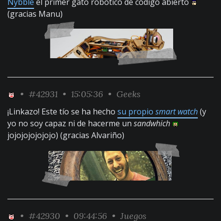
Nybble
el primer gato robótico de código abierto
(gracias Manu)
•
#42931
• 15:05:36 •
Geeks
¡Linkazo! Este tío se ha hecho
su propio
smart watch
(y
yo no soy capaz ni de hacerme un
sandwhich
jojojojojojojo) (gracias Alvariño)
•
#42930
• 09:44:56 •
Juegos