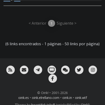
< Anterior
Siguiente >
1
(6 links encontrados - 1 páginas - 50 links por página)
RSS
¡Mándame un email!
¡Nuestro canal en Telegram!
Oink! TV
Charla con nosotros 
Twitter
Ins
Facebook
© Oink! • 2001-2026
oink.es
•
oink.elrellano.com
•
oink.in
•
oink.wtf
Theme by
beautiful-jekyll
(unjekyllified by
Oink!
)