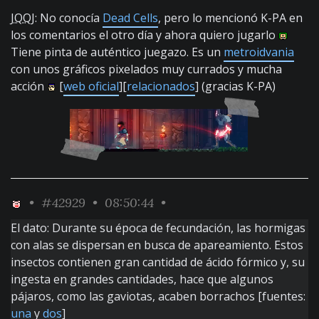
JQQJ
: No conocía
Dead Cells
, pero lo mencionó K-PA en
los comentarios el otro día y ahora quiero jugarlo
Tiene pinta de auténtico juegazo. Es un
metroidvania
con unos gráficos pixelados muy currados y mucha
acción
[
web oficial
][
relacionados
] (gracias K-PA)
•
#42929
• 08:50:44 •
El dato: Durante su época de fecundación, las hormigas
con alas se dispersan en busca de apareamiento. Estos
insectos contienen gran cantidad de ácido fórmico y, su
ingesta en grandes cantidades, hace que algunos
pájaros, como las gaviotas, acaben borrachos [fuentes:
una
y
dos
]