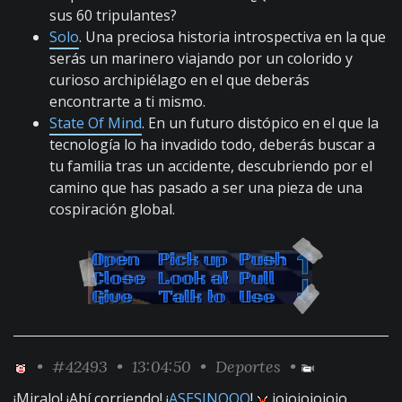
sus 60 tripulantes?
Solo
. Una preciosa historia introspectiva en la que
serás un marinero viajando por un colorido y
curioso archipiélago en el que deberás
encontrarte a ti mismo.
State Of Mind
. En un futuro distópico en el que la
tecnología lo ha invadido todo, deberás buscar a
tu familia tras un accidente, descubriendo por el
camino que has pasado a ser una pieza de una
cospiración global.
•
#42493
• 13:04:50 •
Deportes
•
¡Miralo! ¡Ahí corriendo! ¡
ASESINOOO
!
jojojojojojo