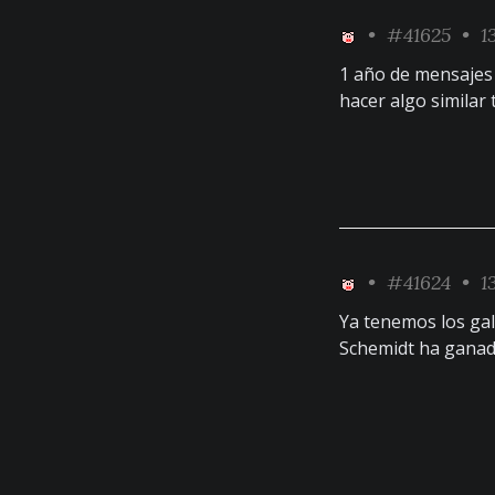
•
#41625
• 13
1 año de mensaje
hacer algo similar
•
#41624
• 13
Ya tenemos los ga
Schemidt ha gana