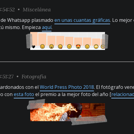
:54:52 •
Miscelánea
s de Whatsapp plasmado
en unas cuantas gráficas
. Lo mejor
 tú mismo. Empieza
aquí
.
:51:27 •
Fotografía
lardonados con el
World Press Photo 2018
. El fotógrafo ve
do con
esta foto
el premio a la mejor foto del año [
relaciona