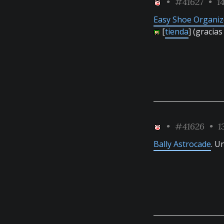
•
#41627
• 14
Easy Shoe Organiz
[
tienda
] (gracias
•
#41626
• 13
Bally Astrocade
. U