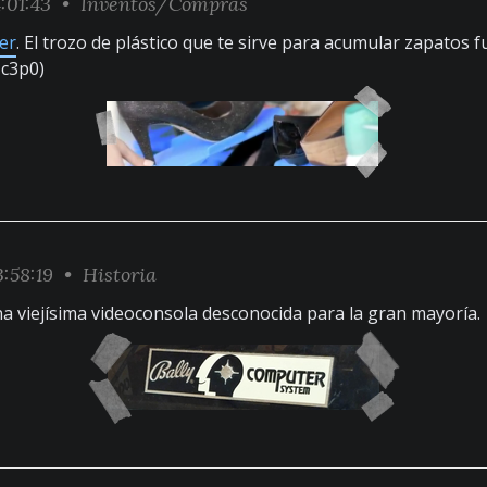
:01:43 •
Inventos/Compras
er
. El trozo de plástico que te sirve para acumular zapatos 
 c3p0)
:58:19 •
Historia
na viejísima videoconsola desconocida para la gran mayoría.