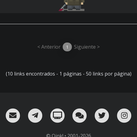
< Anterior
Siguiente >
1
(10 links encontrados - 1 páginas - 50 links por página)
RSS
¡Mándame un email!
¡Nuestro canal en Telegram!
Oink! TV
Charla con nosot
Twitter
I
© Oink! • 2001-2026