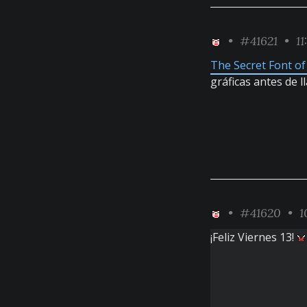
•
#41621
• 11
The Secret Font o
gráficas antes de 
•
#41620
• 10
¡Feliz Viernes 13!