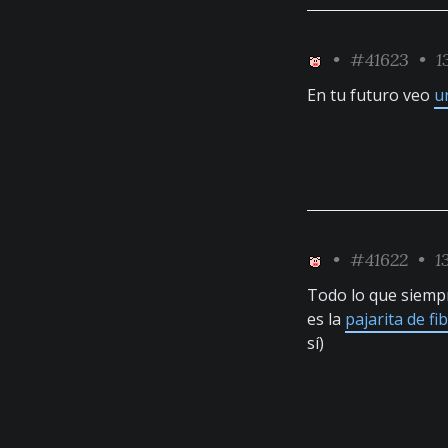
•
#41623
• 13
En tu futuro veo
u
•
#41622
• 13
Todo lo que siempr
es la
pajarita de f
sí)