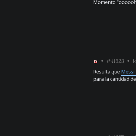
Momento "oooooh,
•
#41628
• 14
Resulta que
Messi 
para la cantidad d