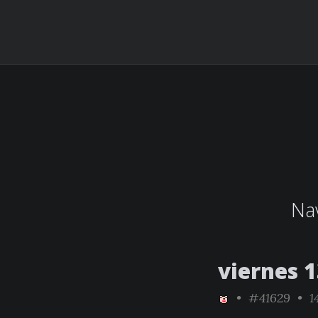
Nav
viernes 1
•
#41629
• 1