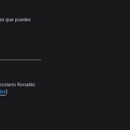
 es que puedes
nezolano Ronaldo
dos
]