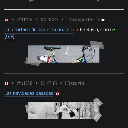
•
#41139
• 13:49:23 •
Transportes
•
Una turbina de avión en una bici
En Rusia, claro
[
GIF
]
•
#41138
• 13:47:16 •
Historia
Las navidades pasadas