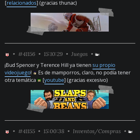
[
relacionados
] (gracias thunac)
•
#41156
• 15:10:29 •
Juegos
•
¡Bud Spencer y Terence Hill ya tienen
su propio
videojuego
!
Es de mamporros, claro, no podía tener
otra temática
[
youtube
] (gracias excesivo)
•
#41155
• 15:00:38 •
Inventos/Compras
•