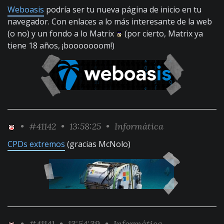
Weboasis
podría ser tu nueva página de inicio en tu
navegador. Con enlaces a lo más interesante de la web
(o no) y un fondo a lo Matrix
(por cierto, Matrix ya
tiene 18 años, ¡booooooom!)
•
#41142
• 13:58:25 •
Informática
CPDs extremos
(gracias McNolo)
•
#41141
• 13:54:39 •
Informática