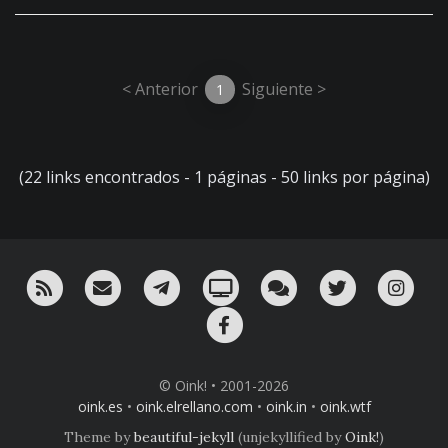
< Anterior
Siguiente >
1
(22 links encontrados - 1 páginas - 50 links por página)
RSS
¡Mándame un email!
¡Nuestro canal en Telegram!
Oink! TV
Charla con nosotros 
Twitter
Ins
Facebook
© Oink! • 2001-2026
oink.es
•
oink.elrellano.com
•
oink.in
•
oink.wtf
Theme by
beautiful-jekyll
(unjekyllified by
Oink!
)