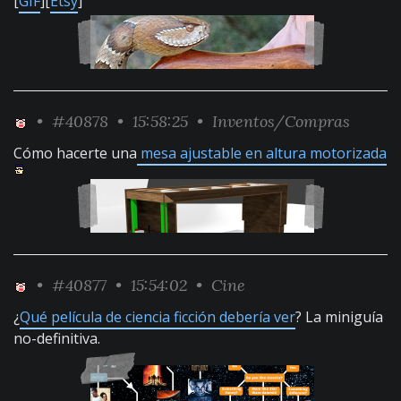
[
GIF
][
Etsy
]
•
#40878
• 15:58:25 •
Inventos/Compras
Cómo hacerte una
mesa ajustable en altura motorizada
•
#40877
• 15:54:02 •
Cine
¿
Qué película de ciencia ficción debería ver
? La miniguía
no-definitiva.