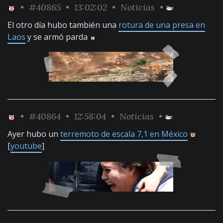
•
#40865
• 13:02:02 •
Noticias
•
El otro día hubo también una
rotura de una presa en
Laos
y se armó parda
•
#40864
• 12:58:04 •
Noticias
•
Ayer hubo un
terremoto de escala 7,1 en México
[
youtube
]