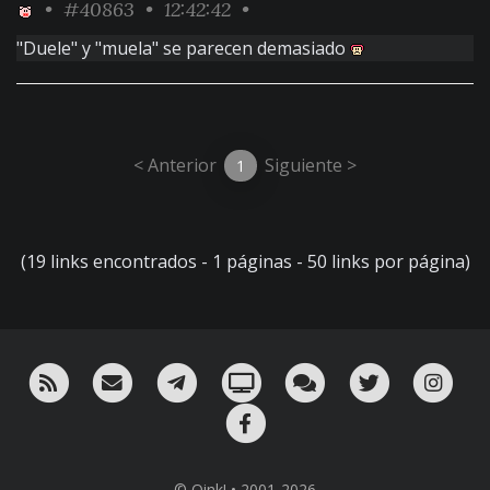
•
#40863
• 12:42:42 •
"Duele" y "muela" se parecen demasiado
< Anterior
Siguiente >
1
(19 links encontrados - 1 páginas - 50 links por página)
RSS
¡Mándame un email!
¡Nuestro canal en Telegram!
Oink! TV
Charla con nosotros 
Twitter
Ins
Facebook
© Oink! • 2001-2026