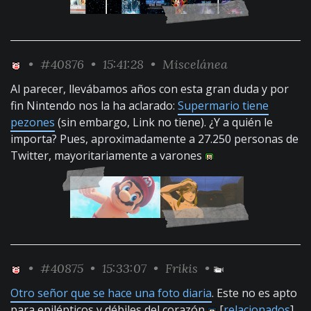
•
#40876
• 15:41:28 •
Miscelánea
Al parecer, llevábamos años con esta gran duda y por
fin Nintendo nos la ha aclarado:
Supermario tiene
pezones
(sin embargo, Link no tiene). ¿Y a quién le
importa? Pues, aproximadamente a 27.250 personas de
Twitter, mayoritariamente a varones
•
#40875
• 15:33:07 •
Frikis
•
Otro señor que se hace una foto diaria
. Este no es apto
para epilépticos y débiles del corazón
[
relacionados
]