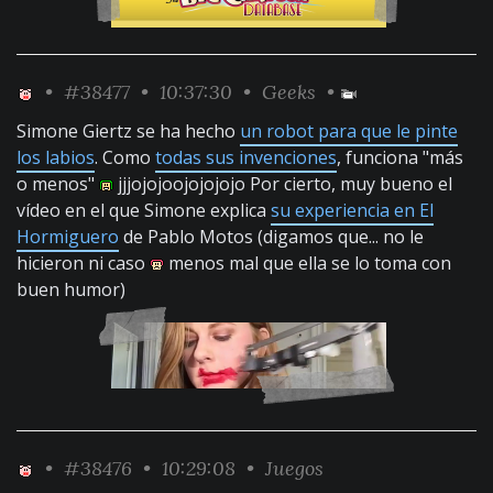
•
#38477
• 10:37:30 •
Geeks
•
Simone Giertz se ha hecho
un robot para que le pinte
los labios
. Como
todas sus invenciones
, funciona "más
o menos"
jjjojojoojojojojo Por cierto, muy bueno el
vídeo en el que Simone explica
su experiencia en El
Hormiguero
de Pablo Motos (digamos que... no le
hicieron ni caso
menos mal que ella se lo toma con
buen humor)
•
#38476
• 10:29:08 •
Juegos