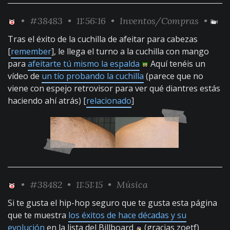
•
#38483
• 11:56:16 •
Inventos/Compras
•
Tras el éxito de la cuchilla de afeitar para cabezas
[
remember
], le llega el turno a la cuchilla con mango
para
afeitarte tú mismo la espalda
Aquí tenéis un
vídeo de
un tío probando la cuchilla
(parece que no
viene con espejo retrovisor para ver qué diantres estás
haciendo ahí atrás) [
relacionado
]
•
#38482
• 11:51:15 •
Música
Si te gusta el hip-hop seguro que te gusta esta página
que te muestra
los éxitos de hace décadas y su
evolución
en la lista del Billboard
(gracias zoetf)