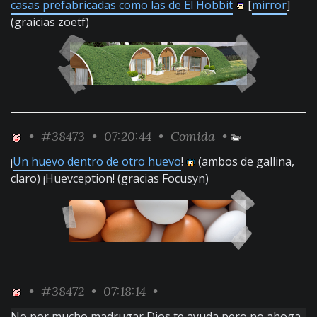
casas prefabricadas como las de El Hobbit
[
mirror
]
(graicias zoetf)
•
#38473
• 07:20:44 •
Comida
•
¡
Un huevo dentro de otro huevo
!
(ambos de gallina,
claro) ¡Huevception! (gracias Focusyn)
•
#38472
• 07:18:14 •
No por mucho madrugar Dios te ayuda pero no ahoga.