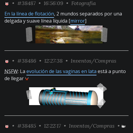
•
#38487
• 16:56:09 •
Fotografía
En la línea de flotación
, 2 mundos separados por una
delgada y suave línea líquida [
mirror
]
•
#38486
• 12:27:38 •
Inventos/Compras
NSFW
: La
evolución de las vaginas en lata
está a punto
de llegar
•
#38485
• 12:22:17 •
Inventos/Compras
•