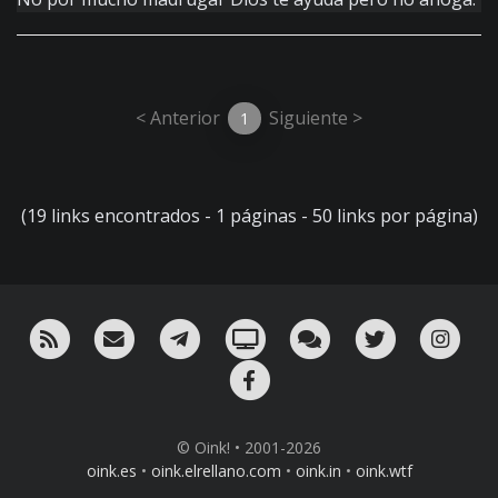
< Anterior
Siguiente >
1
(19 links encontrados - 1 páginas - 50 links por página)
RSS
¡Mándame un email!
¡Nuestro canal en Telegram!
Oink! TV
Charla con nosotros 
Twitter
Ins
Facebook
© Oink! • 2001-2026
oink.es
•
oink.elrellano.com
•
oink.in
•
oink.wtf