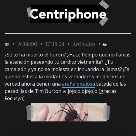
•
#38490
• 17:36:24 •
Animales
•
¿Se te ha muerto el hurón? ¿Hace tiempo que no llamas
la atención paseando tu cerdito vietnamita? ¿Tu
camaleón y ya no se molesta en ir cuando la llamas? ¡Es
que no estás a la moda! Los verdaderos modernos de
verdad ahora tienen una
araña picajosa
sacada de las
pesadillas de Tim Burton
jojojojojojojo (gracias
Focusyn)