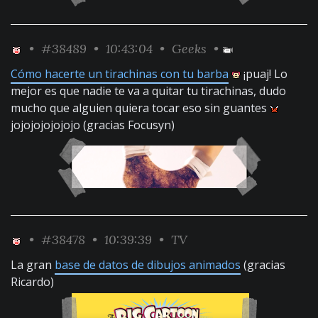
•
#38489
• 10:43:04 •
Geeks
•
Cómo hacerte un tirachinas con tu barba
¡puaj! Lo
mejor es que nadie te va a quitar tu tirachinas, dudo
mucho que alguien quiera tocar eso sin guantes
jojojojojojojo (gracias Focusyn)
•
#38478
• 10:39:39 •
TV
La gran
base de datos de dibujos animados
(gracias
Ricardo)