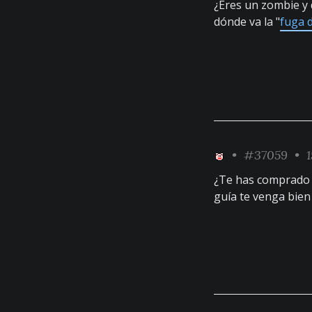
¿Eres un zombie y 
dónde va la "
fuga 
•
#37059
• 1
¿Te has comprado 
guía te venga bie