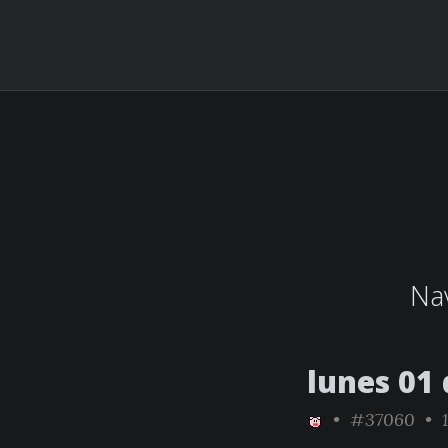
Nav
lunes 01 
•
#37060
• 1