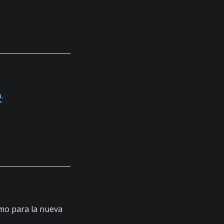
a
.
amo para la nueva