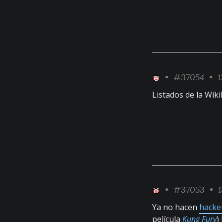
•
#37054
• 1
Listados de la Wik
•
#37053
• 1
Ya no hacen
hacke
película
Kung Fury
) 