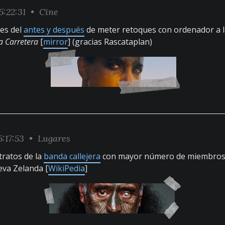
5:22:31 •
Cine
es del
antes y después
de meter retoques con ordenador a l
a Carretera
[
mirror
] (gracias Rascataplan)
5:17:53 •
Lugares
tratos de la
banda callejera
con mayor número de miembros
eva Zelanda [
WikiPedia
]