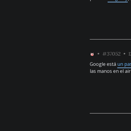
•
#37052
• 1
Google está
un pa
las manos en el ai