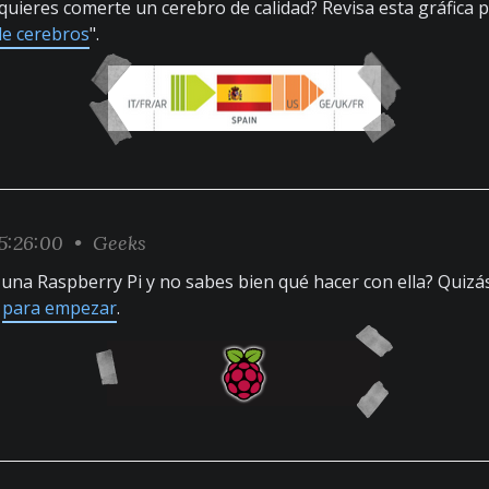
quieres comerte un cerebro de calidad? Revisa esta gráfica 
de cerebros
".
5:26:00 •
Geeks
una Raspberry Pi y no sabes bien qué hacer con ella? Quiz
n
para empezar
.