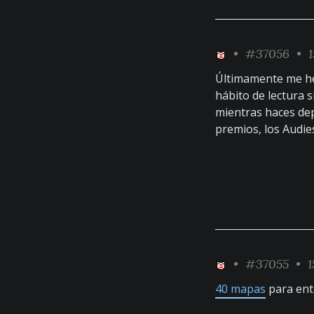
•
#37056
• 1
Últimamente me he 
hábito de lectura 
mientras haces depo
premios, los Audies
•
#37055
• 1
40 mapas
para ent