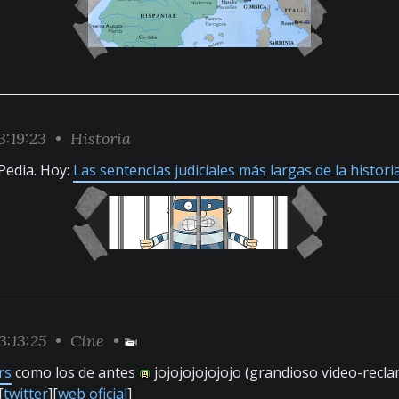
3:19:23 •
Historia
iPedia. Hoy:
Las sentencias judiciales más largas de la histori
3:13:25 •
Cine
•
rs
como los de antes
jojojojojojojo (grandioso video-recl
[
twitter
][
web oficial
]