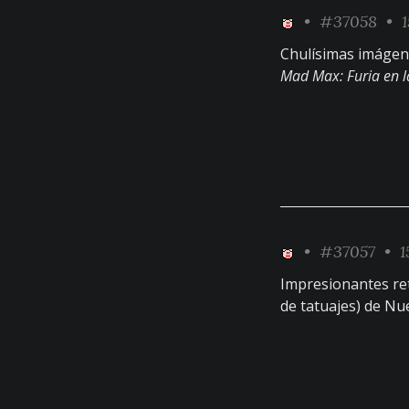
•
#37058
• 1
Chulísimas imágen
Mad Max: Furia en l
•
#37057
• 1
Impresionantes re
de tatuajes) de Nu