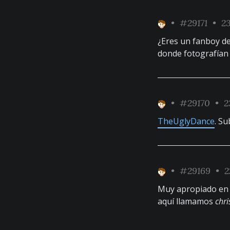
•
#29171
• 23
¿Eres un fanboy d
donde fotografían 
•
#29170
• 2
TheUglyDance
. Su
•
#29169
• 22
Muy apropiado en 
aquí llamamos
chr