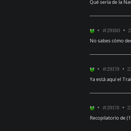
Qué sería de la Na
•
#29180
• 2
No sabes cómo deco
•
#29179
• 2
Ya está aquí el Tra
•
#29178
• 23
Recopilatorio de (