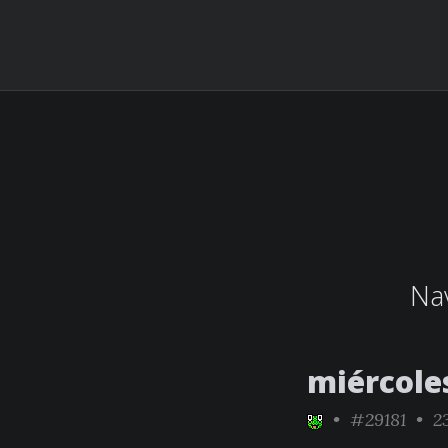
Nav
miércole
•
#29181
• 23