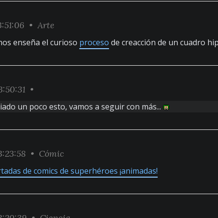
:51:06 •
Arte
l nos enseña el curioso
proceso
de creacción de un cuadro hip
:50:31 •
iado un poco esto, vamos a seguir con más...
:23:58 •
Cómic
tadas de comics de superhéroes ¡animadas!
:20:39 •
Ciencia