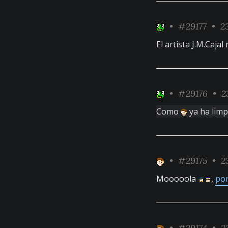
•
#29177
• 23
El artista J.M.Caja
•
#29176
• 23
Como
ya ha limp
•
#29175
• 23
Mooooola
,
por
•
#29174
• 23