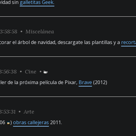
vidad sin
galletitas Geek.
3:58:58 •
Miscelánea
rar el árbol de navidad, descargate las plantillas y a
recorta
3:56:38 •
Cine
•
iler de la próxima película de Pixar,
Brave
(2012)
:53:31 •
Arte
106
)
obras callejeras
2011.