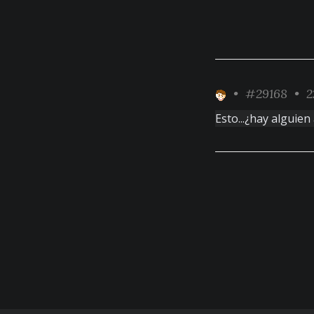
•
#29168
• 2
Esto...¿hay alguien