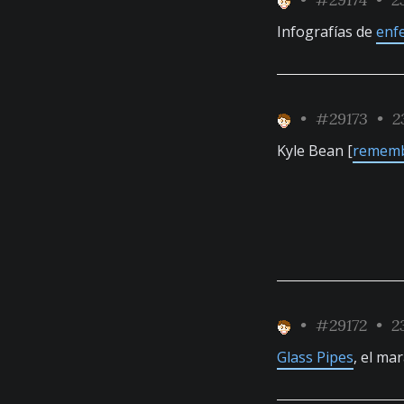
Infografías de
enf
•
#29173
• 23
Kyle Bean [
remem
•
#29172
• 23
Glass Pipes
, el ma