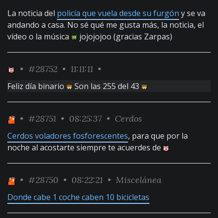
La noticia del
policía que vuela desde su furgón
y se va
andando a casa. No sé qué me gusta más, la noticia, el
vídeo o la música
jojojojoo (gracias Zarpas)
•
#28752
• 11:11:11 •
Feliz día binario
Son las 255 del 43
•
#28751
• 08:25:37 •
Cerdos
Cerdos voladores fosforescentes
, para que por la
noche al acostarte siempre te acuerdes de
•
#28750
• 08:22:21 •
Miscelánea
Donde cabe 1 coche caben 10 bicicletas