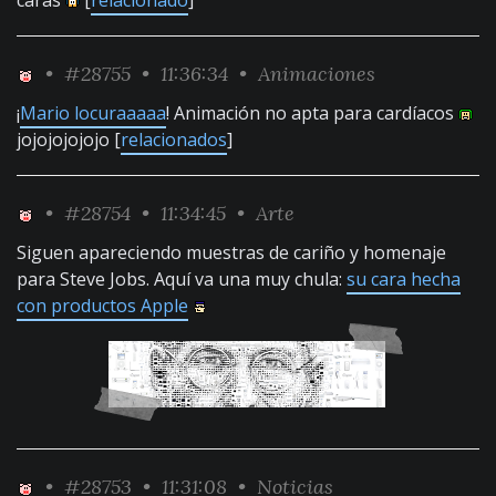
caras
[
relacionado
]
•
#28755
• 11:36:34 •
Animaciones
¡
Mario locuraaaaa
! Animación no apta para cardíacos
jojojojojojo [
relacionados
]
•
#28754
• 11:34:45 •
Arte
Siguen apareciendo muestras de cariño y homenaje
para Steve Jobs. Aquí va una muy chula:
su cara hecha
con productos Apple
•
#28753
• 11:31:08 •
Noticias