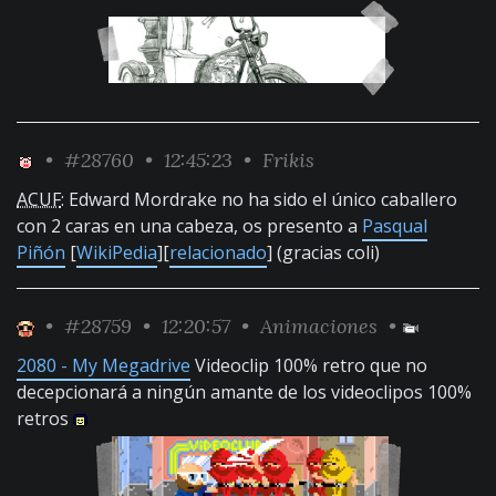
•
#28760
• 12:45:23 •
Frikis
ACUF
: Edward Mordrake no ha sido el único caballero
con 2 caras en una cabeza, os presento a
Pasqual
Piñón
[
WikiPedia
][
relacionado
] (gracias coli)
•
#28759
• 12:20:57 •
Animaciones
•
2080 - My Megadrive
Videoclip 100% retro que no
decepcionará a ningún amante de los videoclipos 100%
retros