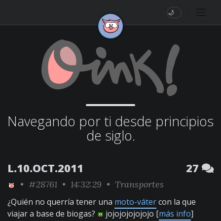
🌙
Navegando por ti desde principios
de siglo.
L.10.OCT.2011
27
•
#28761
• 14:32:29 •
Transportes
¿Quién no querría tener una
moto-váter
con la que
viajar a base de biogas?
jojojojojojojo [
más info
]