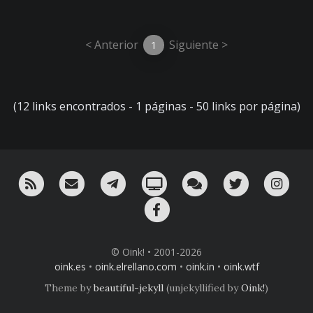
< Anterior
Siguiente >
1
(12 links encontrados - 1 páginas - 50 links por página)
RSS
¡Mándame un email!
¡Nuestro canal en Telegram!
Oink! TV
Charla con nosotros 
Twitter
Ins
Facebook
© Oink! • 2001-2026
oink.es
•
oink.elrellano.com
•
oink.in
•
oink.wtf
Theme by
beautiful-jekyll
(unjekyllified by
Oink!
)