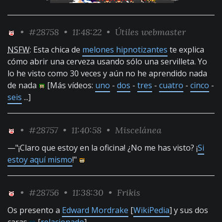
•
#28758
• 11:48:22 •
Útiles webmaster
NSFW
: Esta chica de
melones hipnotizantes
te explica
cómo abrir una cerveza usando sólo una servilleta. Yo
lo he visto como 30 veces y aún no he aprendido nada
de nada
[Más vídeos:
uno
-
dos
-
tres
-
cuatro
-
cinco
-
seis
...]
•
#28757
• 11:40:58 •
Miscelánea
—"¡Claro que estoy en la oficina! ¿No me has visto? ¡
Si
estoy aquí mismo
!"
•
#28756
• 11:38:30 •
Frikis
Os presento a
Edward Mordrake
[
WikiPedia
] y sus dos