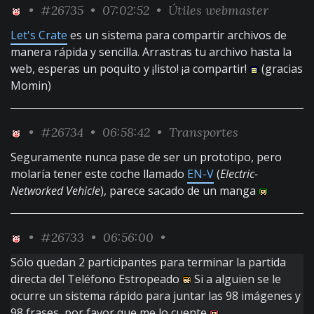
•
#26735
• 07:02:52 •
Útiles webmaster
Let's Crate
es un sistema para compartir archivos de
manera rápida y sencilla. Arrastras tu archivo hasta la
web, esperas un poquito y ¡listo! ¡a compartir!
(gracias
Momin)
•
#26734
• 06:58:42 •
Transportes
Seguramente nunca pase de ser un prototipo, pero
molaría tener este coche llamado
EN-V
(
Electric-
Networked Vehicle
), parece sacado de un manga
•
#26733
• 06:56:00 •
Sólo quedan 2 participantes para terminar la partida
directa del Teléfono Estropeado
Si a alguien se le
ocurre un sistema rápido para juntar las 98 imágenes y
98 frases, por favor que me lo cuente