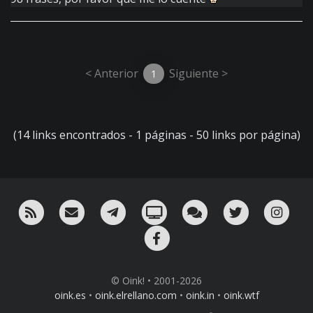
< Anterior
Siguiente >
1
(14 links encontrados - 1 páginas - 50 links por página)
RSS
¡Mándame un email!
¡Nuestro canal en Telegram!
Oink! TV
Charla con nosotros 
Twitter
Ins
Facebook
© Oink! • 2001-2026
oink.es
•
oink.elrellano.com
•
oink.in
•
oink.wtf