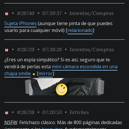
•
#26740
• 07:39:37 •
Inventos/Compras
Sujeta iPhones
(aunque tiene pinta de que puedes
usarlo para cualquier móvil) [
relacionado
]
•
#26739
• 07:38:28 •
Inventos/Compras
¿Eres un espía simpático? Si es así, seguro que te
vendrá de perlas esta
mini-cámara escondida en una
chapa smilie
[
mirror
]
•
#26738
• 07:20:53 •
Fetiches
NSFW
: Fetichazo clásico. Más de 800 páginas dedicadas