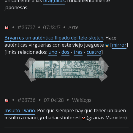
únicamente a las
braguitas
, fundamentalmente
japonesas.
•
#26737
• 07:12:17 •
Arte
Bryan es un auténtico flipado del tele-sketch
. Hace
auténticas virguerías con este viejo jueguete
[
mirror
]
[links relacionados:
uno
-
dos
-
tres
-
cuatro
]
•
#26736
• 07:04:28 •
Weblogs
Insulto Diario
. Por que siempre hay que tener un buen
insulto a mano, ¡rebañaesfínteres!
(gracias Marielen)