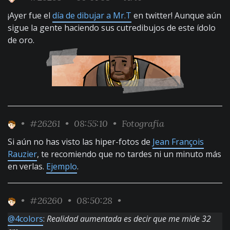
¡Ayer fue el
día de dibujar a Mr.T
en twitter! Aunque aún
sigue la gente haciendo sus cutredibujos de este ídolo
de oro.
•
#26261
• 08:55:10 •
Fotografía
Si aún no has visto las hiper-fotos de
Jean François
Rauzier
, te recomiendo que no tardes ni un minuto más
en verlas.
Ejemplo
.
•
#26260
• 08:50:28 •
@4colors
:
Realidad aumentada es decir que me mide 32