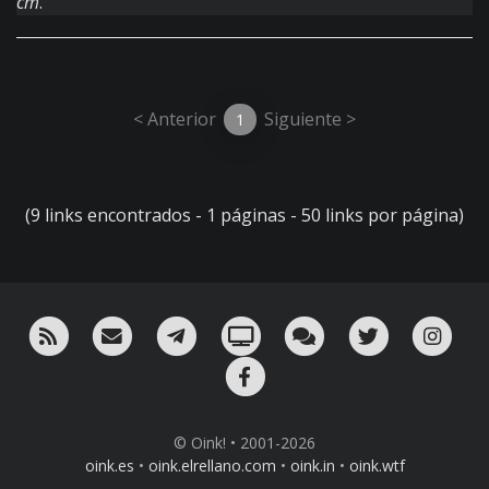
cm
.
< Anterior
Siguiente >
1
(9 links encontrados - 1 páginas - 50 links por página)
RSS
¡Mándame un email!
¡Nuestro canal en Telegram!
Oink! TV
Charla con nosotros 
Twitter
Ins
Facebook
© Oink! • 2001-2026
oink.es
•
oink.elrellano.com
•
oink.in
•
oink.wtf