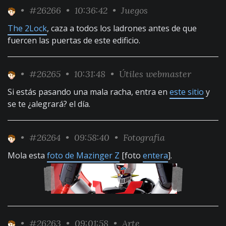
•
#26266
• 10:36:42 •
Juegos
The 2Lock
, caza a todos los ladrones antes de que
fuercen las puertas de este edificio.
•
#26265
• 10:31:48 •
Útiles webmaster
Si estás pasando una mala racha, entra en
este sitio
y
se te ¿alegrará? el día.
•
#26264
• 09:58:40 •
Fotografía
Mola esta
foto de Mazinger Z
[foto
entera
].
•
#26263
• 09:01:58 •
Arte