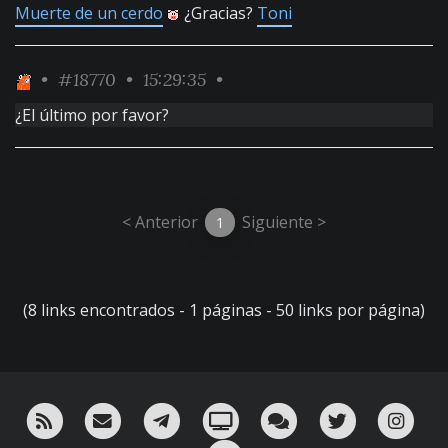
Muerte de un cerdo
¿Gracias?
Toni
•
#18770
• 15:29:35 •
¿El último por favor?
< Anterior
Siguiente >
1
(8 links encontrados - 1 páginas - 50 links por página)
RSS
¡Mándame un email!
¡Nuestro canal en Telegram!
Oink! TV
Charla con nosotros 
Twitter
Ins