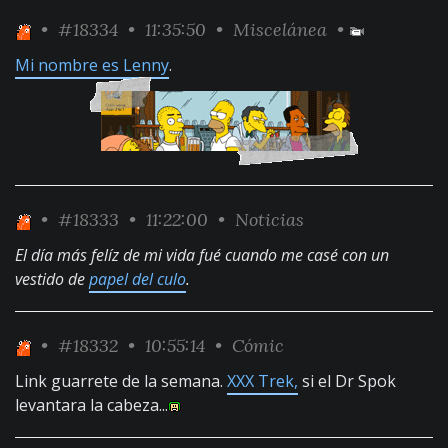
•
#18334
• 11:35:50 •
Miscelánea
•
Mi nombre es Lenny
.
•
#18333
• 11:22:00 •
Noticias
El día más felíz de mi vida fué cuando me casé con un
vestido de
papel del culo
.
•
#18332
• 10:55:14 •
Cómic
Link guarrete de la semana.
XXX Trek,
si el Dr Spok
levantara la cabeza...