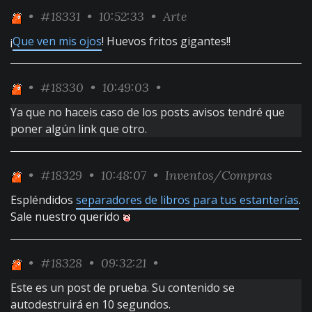
•
#18331
• 10:52:33 •
Arte
¡
Que ven mis ojos
! Huevos fritos gigantes!!
•
#18330
• 10:49:03 •
Ya que no haceis caso de los posts avisos tendré que
poner algún link que otro.
•
#18329
• 10:48:07 •
Inventos/Compras
Espléndidos
separadores de libros para tus estanterías
.
Sale nuestro querido
•
#18328
• 09:32:21 •
Este es un post de prueba. Su contenido se
autodestruirá en 10 segundos.