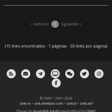
< Anterior
Siguiente >
1
(15 links encontrados - 1 páginas - 50 links por página)
RSS
¡Mándame un email!
¡Nuestro canal en Telegram!
Oink! TV
Charla con nosotros 
Twitter
Ins
Facebook
© Oink! • 2001-2026
oink.es
•
oink.elrellano.com
•
oink.in
•
oink.wtf
Theme by
beautiful-jekyll
(unjekyllified by
Oink!
)