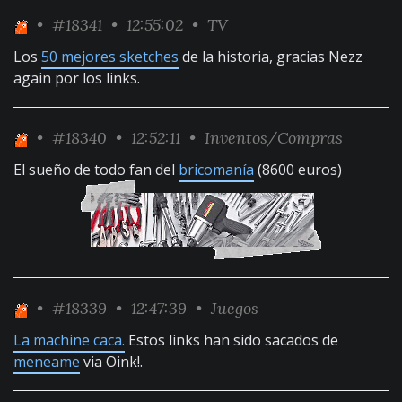
•
#18341
• 12:55:02 •
TV
Los
50 mejores sketches
de la historia, gracias Nezz
again por los links.
•
#18340
• 12:52:11 •
Inventos/Compras
El sueño de todo fan del
bricomanía
(8600 euros)
•
#18339
• 12:47:39 •
Juegos
La machine caca.
Estos links han sido sacados de
meneame
via Oink!.