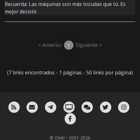
Recuerda: Las máquinas son más tozudas que tú. Es
mejor desistir.
< Anterior
Siguiente >
1
(7 links encontrados - 1 páginas - 50 links por página)
RSS
¡Mándame un email!
¡Nuestro canal en Telegram!
Oink! TV
Charla con nosotros 
Twitter
Ins
Facebook
© Oink! • 2001-2026