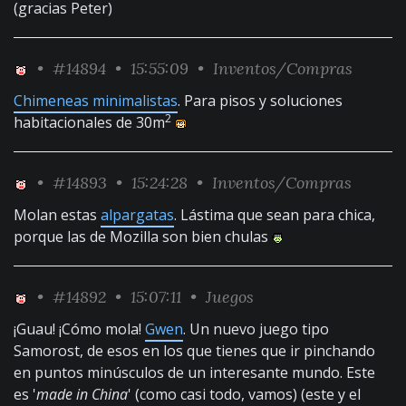
(gracias Peter)
•
#14894
• 15:55:09 •
Inventos/Compras
Chimeneas minimalistas
. Para pisos y soluciones
2
habitacionales de 30m
•
#14893
• 15:24:28 •
Inventos/Compras
Molan estas
alpargatas
. Lástima que sean para chica,
porque las de Mozilla son bien chulas
•
#14892
• 15:07:11 •
Juegos
¡Guau! ¡Cómo mola!
Gwen
. Un nuevo juego tipo
Samorost, de esos en los que tienes que ir pinchando
en puntos minúsculos de un interesante mundo. Este
es '
made in China
' (como casi todo, vamos) (este y el