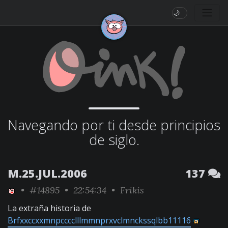
🌙
Navegando por ti desde principios
de siglo.
M.25.JUL.2006
137
•
#14895
• 22:54:34 •
Frikis
La extraña historia de
Brfxxccxxmnpcccclllmmnprxvclmnckssqlbb11116