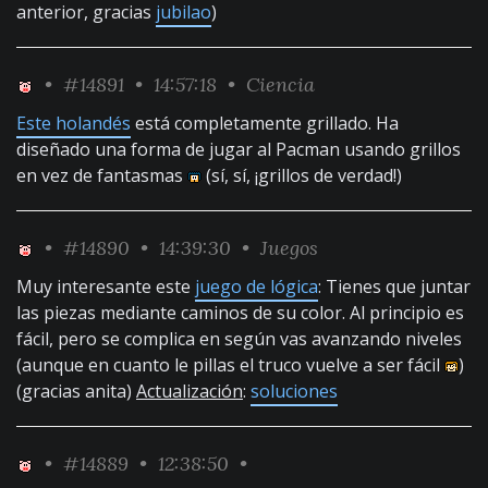
anterior, gracias
jubilao
)
•
#14891
• 14:57:18 •
Ciencia
Este holandés
está completamente grillado. Ha
diseñado una forma de jugar al Pacman usando grillos
en vez de fantasmas
(sí, sí, ¡grillos de verdad!)
•
#14890
• 14:39:30 •
Juegos
Muy interesante este
juego de lógica
: Tienes que juntar
las piezas mediante caminos de su color. Al principio es
fácil, pero se complica en según vas avanzando niveles
(aunque en cuanto le pillas el truco vuelve a ser fácil
)
(gracias anita)
Actualización
:
soluciones
•
#14889
• 12:38:50 •