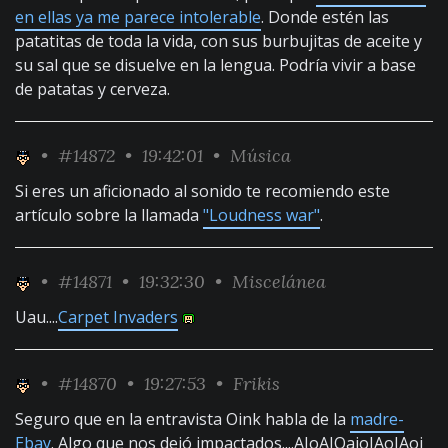
en ellas ya me parece intolerable
. Donde estén las
patatitas de toda la vida, con sus burbujitas de aceite y
su sal que se disuelve en la lengua. Podría vivir a base
de patatas y cerveza.
•
#14872
• 19:42:01 •
Música
Si eres un aficionado al sonido te recomiendo este
artículo sobre la llamada
"Loudness war"
.
•
#14871
• 19:32:30 •
Miscelánea
Uau....
Carpet Invaders
•
#14870
• 19:27:53 •
Frikis
Seguro que en la entravista Oink habla de la
madre-
Ebay
. Algo que nos dejó impactados....AJoAJOajoJAoJAoj