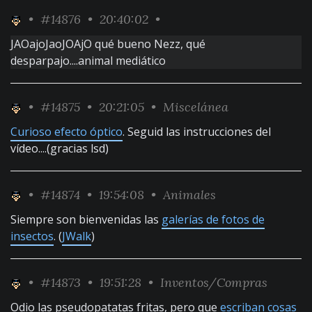
•
#14876
• 20:40:02 •
JAOajoJaoJOAjO qué bueno Nezz, qué
desparpajo....animal mediático
•
#14875
• 20:21:05 •
Miscelánea
Curioso efecto óptico
. Seguid las instrucciones del
vídeo....(gracias lsd)
•
#14874
• 19:54:08 •
Animales
Siempre son bienvenidas las
galerías de fotos de
insectos
. (
JWalk
)
•
#14873
• 19:51:28 •
Inventos/Compras
Odio las pseudopatatas fritas, pero que
escriban cosas