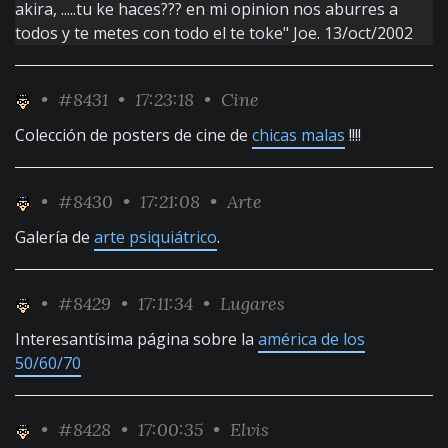
akira, .....tu ke haces??? en mi opinion nos aburres a
todos y te metes con todo el te toke" Joe. 13/oct/2002
•
#8431
• 17:23:18 •
Cine
Colección de posters de cine de
chicas malas
!!!!
•
#8430
• 17:21:08 •
Arte
Galería de
arte psiquiátrico
.
•
#8429
• 17:11:34 •
Lugares
Interesantísima página sobre la
américa de los
50/60/70
•
#8428
• 17:00:35 •
Elvis