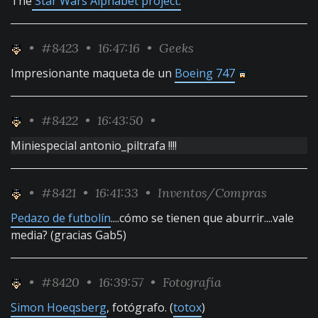
The
Star Wars Alphabet project.
•
#8423
• 16:47:16 •
Geeks
Impresionante maqueta de un
Boeing 747
•
#8422
• 16:43:50 •
Miniespecial antonio_piltrafa !!!!
•
#8421
• 16:41:33 •
Inventos/Compras
Pedazo de futbolín
....cómo se tienen que aburrir....vale
media? (gracias Gab5)
•
#8420
• 16:39:57 •
Fotografía
Simon Hoeqsberg
, fotógrafo. (
totox
)