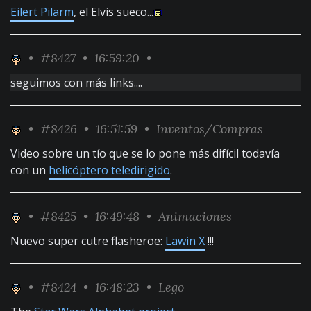
Eilert Pilarm
, el Elvis sueco...
•
#8427
• 16:59:20 •
seguimos con más links....
•
#8426
• 16:51:59 •
Inventos/Compras
Video sobre un tío que se lo pone más difícil todavía
con un
helicóptero teledirigido
.
•
#8425
• 16:49:48 •
Animaciones
Nuevo super cutre flasheroe:
Lawin X
!!!
•
#8424
• 16:48:23 •
Lego