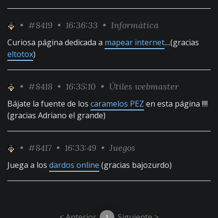
•
#8419
• 16:36:33 •
Informática
Curiosa página dedicada a
mapear internet
....(gracias
eltotox
)
•
#8418
• 16:35:10 •
Útiles webmaster
Bájate la fuente de los
caramelos PEZ
en esta página !!!!
(gracias Adriano el grande)
•
#8417
• 16:33:49 •
Juegos
Juega a los
dardos online
(gracias bajozurdo)
< Anterior
Siguiente >
1