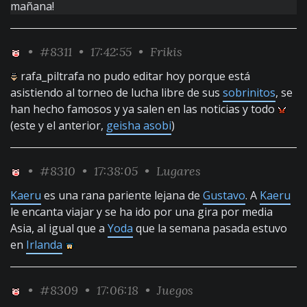
mañana!
•
#8311
• 17:42:55 •
Frikis
rafa_piltrafa no pudo editar hoy porque está
asistiendo al torneo de lucha libre de sus
sobrinitos
, se
han hecho famosos y ya salen en las noticias y todo
(este y el anterior,
geisha asobi
)
•
#8310
• 17:38:05 •
Lugares
Kaeru
es una rana pariente lejana de
Gustavo
. A
Kaeru
le encanta viajar y se ha ido por una gira por media
Asia, al igual que a
Yoda
que la semana pasada estuvo
en
Irlanda
•
#8309
• 17:06:18 •
Juegos