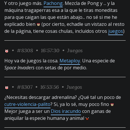
Y otro juego más.
Pachong
. Mezcla de Pong y ... y la
máquina tragaperras esa a la que le tiras moneditas
para que caigan las que están abajo... no sé si me he
explicado bien
(por cierto, echadle un vistazo al resto
de la página, tiene cosas chulas, incluidos otros
juegos
)
•
#8308
• 16:57:30 •
Juegos
Hoy va de juegos la cosa.
Metaploy
. Una especie de
Space Invaders
con setas de por medio.
•
#8307
• 16:53:56 •
Juegos
¿Necesitas descargar adrenalina? ¿Qué tal un poco de
cutre-violencia-palito
? Si, ya lo sé, muy poco fino
Mejor juega a ser un
Dios iracundo
con ganas de
aniquilar la especie humana y animal