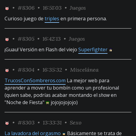
•
#8306
• 16:51:03 •
Juegos
Curioso juego de
triples
en primera persona.
•
#8305
• 16:42:13 •
Juegos
¡Guau! Versión en Flash del viejo
Superfighter
•
#8304
• 16:35:32 •
Miscelánea
TrucosConSombreros.com
La mejor web para
aprender a mover tu bombín como un profesional
(quien sabe, podrías acabar montando el
show
en
"Noche de Fiesta"
jojojojojojo)
•
#8303
• 13:33:31 •
Sexo
La lavadora del orgasmo
Básicamente se trata de