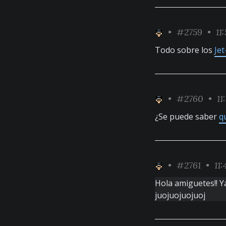
•
#2759
• 11
Todo sobre los
Jet
•
#2760
• 11
¿Se puede saber
q
•
#2761
• 11:
Hola amiguetes!! Y
juojuojuojuoj