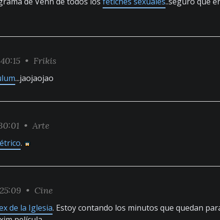
grama de Venn de todos los
fetiches sexuales
..seguro que e
:40:15 •
Frikis
ulum
...jaojaojao
30:01 •
Arte
étrico
.
:25:09 •
Cine
ex de la Iglesia
. Estoy contando los minutos que quedan para
xim película.