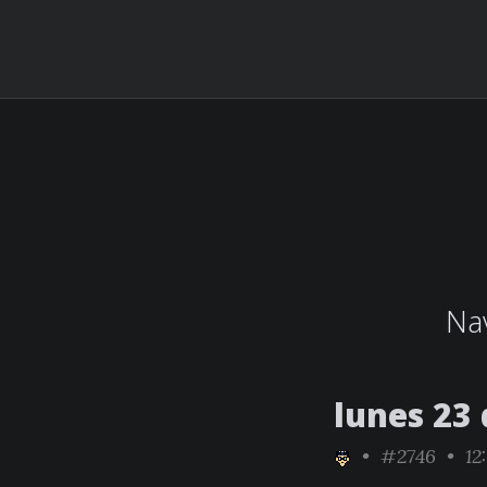
Nav
lunes 23
•
#2746
• 12