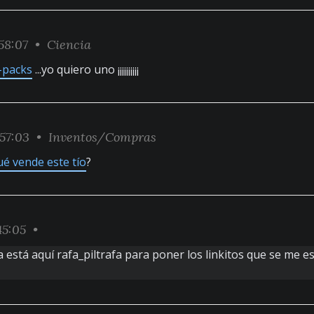
:58:07 •
Ciencia
-packs
...yo quiero uno ¡¡¡¡¡¡¡¡¡¡
:57:03 •
Inventos/Compras
ué vende este tío
?
45:05 •
a está aquí rafa_piltrafa para poner los linkitos que se me 