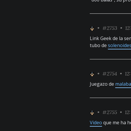
•
#2753
• 12
Link Geek de la s
tubo de
solenoide
•
#2754
• 12:
Juegazo de
malaba
•
#2755
• 12:
Video
que me ha hec