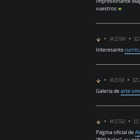
Impresionante dia
vuestros
•
#2750
• 12
Interesante
curric
•
#2751
• 12:
Galería de
arte sim
•
#2752
• 12
Página oficial de
Al
"800 balas", su pró