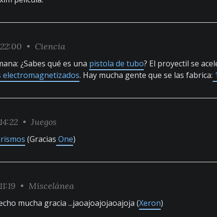
:22:00 •
Ciencia
emana: ¿Sabes qué es una
pistola de tubo
? El proyectil se ace
s electromagnetizados
. Hay mucha gente que se las fabrica:
14:22 •
Juegos
rismos
(Gracias
One
)
11:19 •
Miscelánea
ho mucha gracia ...jaoajoajojaoajoja (
Xeron
)