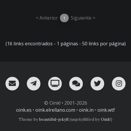
< Anterior
Siguiente >
1
(16 links encontrados - 1 páginas - 50 links por página)
RSS
¡Mándame un email!
¡Nuestro canal en Telegram!
Oink! TV
Charla con nosot
Twitter
I
© Oink! • 2001-2026
oink.es
•
oink.elrellano.com
•
oink.in
•
oink.wtf
Theme by
beautiful-jekyll
(unjekyllified by
Oink!
)