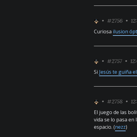
•
#2756
• 12
Curiosa
ilusion ópt
•
#2757
• 12:
Si
Jesús te guiña el
•
#2758
• 12
El juego de las bol
vida se lo pasa en 
espacio. (
nezz
)