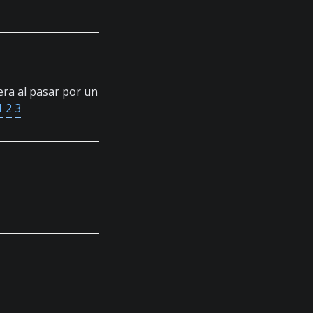
lera al pasar por un
1
2
3