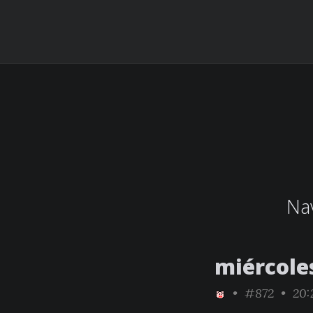
Nav
miércole
•
#872
• 20: