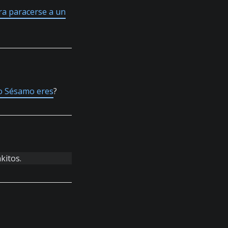
ara paracerse a un
o Sésamo eres
?
kitos.