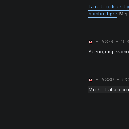
La noticia de un t
hombre tigre
. Mej
•
#879
• 16:4
Bueno, empezamos 
•
#880
• 12:
Mucho trabajo acum