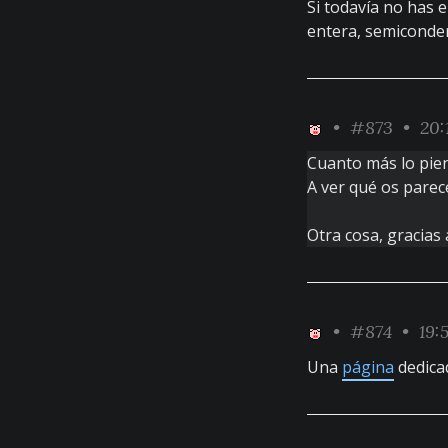
Si todavía no has e
entera, semiconden
•
#873
• 20:
Cuanto más lo pien
A ver qué os pare
Otra cosa, gracias 
•
#874
• 19:
Una
página
dedica