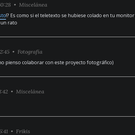
50:28 •
Miscelánea
sto
!? Es como si el teletexto se hubiese colado en tu monitor
 un rato
12:45 •
Fotografía
no pienso colaborar con este proyecto fotográfico)
1:42 •
Miscelánea
5:41 •
Frikis