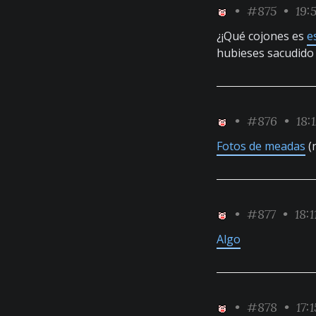
•
#875
• 19:
¿¡Qué cojones es
e
hubieses sacudido
•
#876
• 18:
Fotos de meadas
(
•
#877
• 18:1
Algo
•
#878
• 17:1