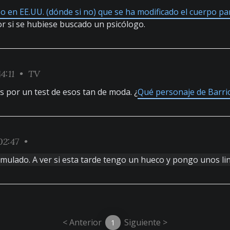
ipo en EE.UU. (dónde si no) que se ha modificado el cuerpo p
or si se hubiese buscado un psicólogo.
4:11 •
TV
por un test de esos tan de moda. ¿
Qué personaje de Barri
02:47 •
ulado. A ver si esta tarde tengo un hueco y pongo unos lin
< Anterior
Siguiente >
1