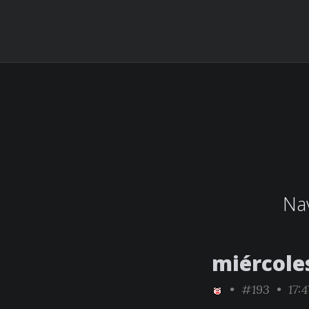
Nav
miércole
•
#193
• 17:4