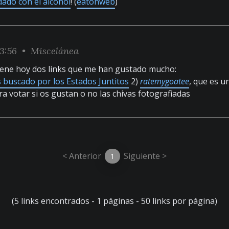
dado con el alcohol
! (
eatonweb
)
03:56 •
Miscelánea
iene hoy dos links que me han gustado mucho:
s buscado por los Estados Juntitos
2)
ratemygoatee
, que es u
a votar si os gustan o no las chivas fotografiadas
< Anterior
Siguiente >
1
(5 links encontrados - 1 páginas - 50 links por página)