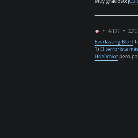
Muy gracioso: ¡
Cui
•
#197
• 12:
Everlasting Blort
t
1)
El terrorista má
HotOrNot
pero par