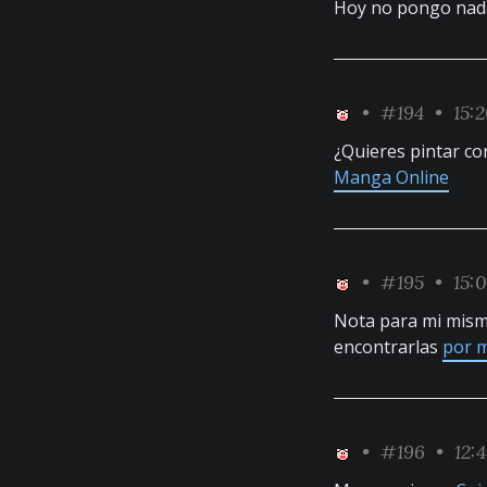
Hoy no pongo nada
•
#194
• 15:2
¿Quieres pintar co
Manga Online
•
#195
• 15:0
Nota para mi mism
encontrarlas
por m
•
#196
• 12: