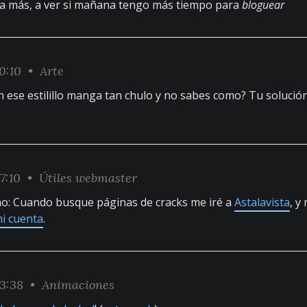
 más, a ver si mañana tengo más tiempo para
bloguear
0:10 •
Arte
n ese estilillo manga tan chulo y no sabes como? Tu solución
7:10 •
Útiles webmaster
o: Cuando busque páginas de cracks me iré a
Astalavista
, y
i cuenta
.
43:38 •
Animaciones