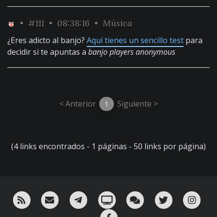
•
#111
• 08:38:16 •
Música
¿Eres adicto al banjo?
Aquí tienes un sencillo test
para
decidir si te apuntas a
banjo players anonymous
< Anterior
Siguiente >
1
(4 links encontrados - 1 páginas - 50 links por página)
RSS
¡Mándame un email!
¡Nuestro canal en Telegram!
Oink! TV
Charla con nosotros 
Twitter
Ins
Facebook